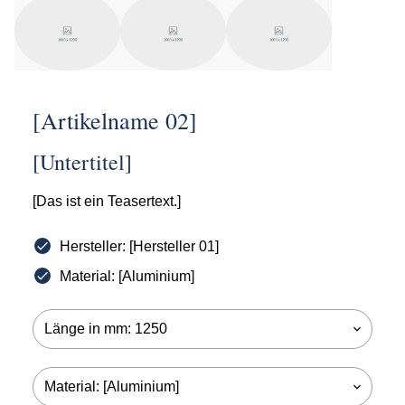
[Artikelname 02]
[Untertitel]
[Das ist ein Teasertext.]
Hersteller: [Hersteller 01]
Material: [Aluminium]
Länge in mm: 1250
keyboard_arrow_down
Material: [Aluminium]
keyboard_arrow_down