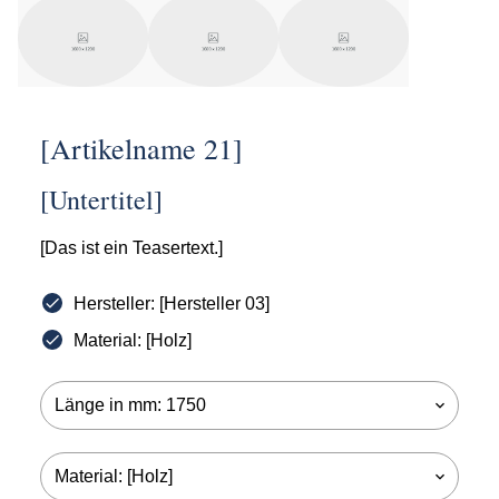
[Artikelname 21]
[Untertitel]
[Das ist ein Teasertext.]
Hersteller: [Hersteller 03]
Material: [Holz]
Länge in mm: 1750
keyboard_arrow_down
Material: [Holz]
keyboard_arrow_down